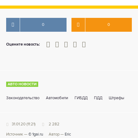
0
0
0
1
2
3
4
5
Оцените новость:
АВТО НОВОСТИ
Законодательство
Автомобили
ГИБДД
ПДД
Штрафы
31.01.20 (11:21)
2 282
Источник —
© 1gai.ru
Автор —
Eric