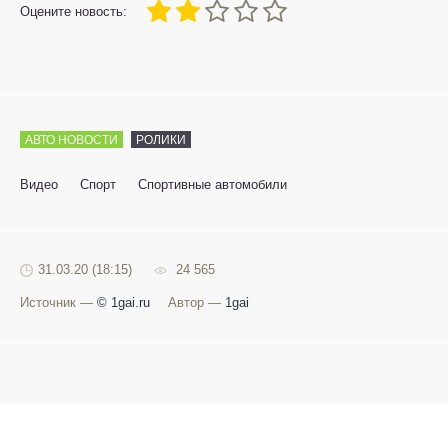
40
1
2
3
4
5
Оцените новость:
АВТО НОВОСТИ
РОЛИКИ
Видео
Спорт
Спортивные автомобили
31.03.20 (18:15)
24 565
Источник —
© 1gai.ru
Автор —
1gai