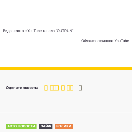
Видео взято с YouTube-канала "OUTRUN"
Обложка: скриншот YouTube
80
1
2
3
4
5
Оцените новость:
АВТО НОВОСТИ
ЛАЙФ
РОЛИКИ