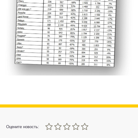
0
1
2
3
4
5
Оцените новость: