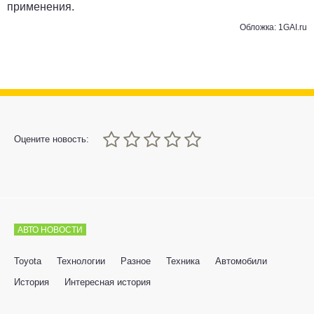
применения.
Обложка: 1GAI.ru
0
1
2
3
4
5
Оцените новость:
АВТО НОВОСТИ
Toyota
Технологии
Разное
Техника
Автомобили
История
Интересная история