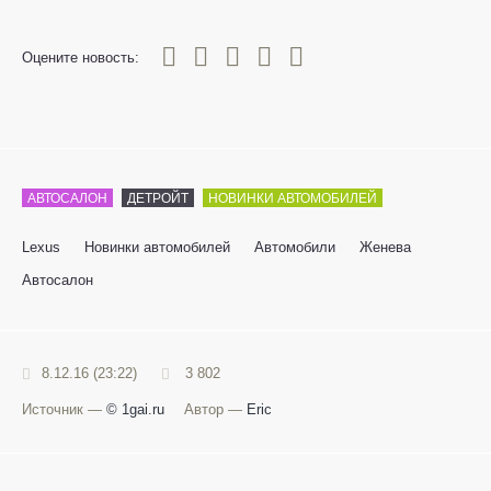
0
1
2
3
4
5
Оцените новость:
АВТОСАЛОН
ДЕТРОЙТ
НОВИНКИ АВТОМОБИЛЕЙ
Lexus
Новинки автомобилей
Автомобили
Женева
Автосалон
8.12.16 (23:22)
3 802
Источник —
© 1gai.ru
Автор —
Eric