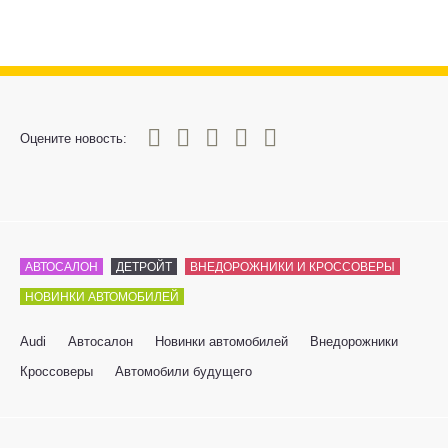
0
1
2
3
4
5
Оцените новость:
АВТОСАЛОН
ДЕТРОЙТ
ВНЕДОРОЖНИКИ И КРОССОВЕРЫ
НОВИНКИ АВТОМОБИЛЕЙ
Audi
Автосалон
Новинки автомобилей
Внедорожники
Кроссоверы
Автомобили будущего