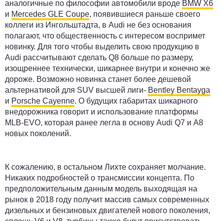
аналогичные по философии автомобили вроде
BMW X6
и
Mercedes GLE Coupe
, появившиеся раньше своего
коллеги из Ингольштадта, в Audi не без основания
полагают, что общественность с интересом воспримет
новинку. Для того чтобы выделить свою продукцию в
Audi рассчитывают сделать Q8 больше по размеру,
изощреннее технически, шикарнее внутри и конечно же
дороже. Возможно новинка станет более дешевой
альтернативой для SUV высшей лиги-
Bentley Bentayga
и
Porsche Cayenne
. О будущих габаритах шикарного
внедорожника говорит и использование платформы
MLB-EVO, которая ранее легла в основу Audi Q7 и A8
новых поколений.
К сожалению, в остальном Лихте сохраняет молчание.
Никаких подробностей о трансмиссии концепта. По
предположительным данным модель выходящая на
рынок в 2018 году получит массив самых современных
дизельных и бензиновых двигателей нового поколения,