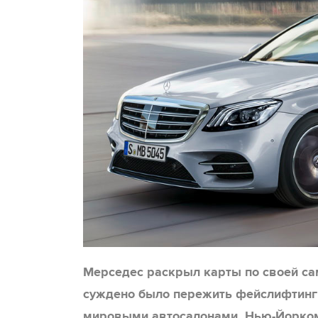
Мерседес раскрыл карты по своей са
суждено было пережить фейслифтинг
мировыми автосалонами, Нью-Йорком