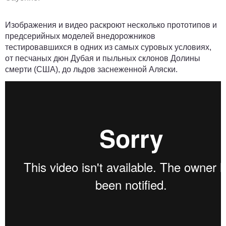
Изображения и видео раскроют несколько прототипов и
предсерийных моделей внедорожников
тестировавшихся в одних из самых суровых условиях,
от песчаных дюн Дубая и пыльных склонов Долины
смерти (США), до льдов заснеженной Аляски.