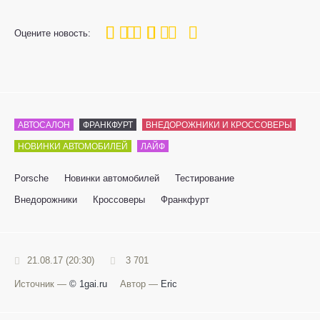
100
1
2
3
4
5
Оцените новость:
АВТОСАЛОН
ФРАНКФУРТ
ВНЕДОРОЖНИКИ И КРОССОВЕРЫ
НОВИНКИ АВТОМОБИЛЕЙ
ЛАЙФ
Porsche
Новинки автомобилей
Тестирование
Внедорожники
Кроссоверы
Франкфурт
21.08.17 (20:30)
3 701
Источник —
© 1gai.ru
Автор —
Eric