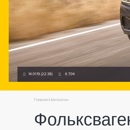
14.01.19 (22:38)
6 704
Главная
|
Автосалон
Фольксваге