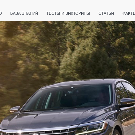
О
БАЗА ЗНАНИЙ
ТЕСТЫ И ВИКТОРИНЫ
СТАТЬИ
ФАКТ
ЕТЫ
ЖИВОТНЫЕ
ПОЛЕЗНО ЗНАТЬ
ЗАКОНОДАТЕЛЬСТВО
НОЛОГИИ