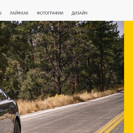
Ы
ЛАЙФХАК
ФОТОГРАФИИ
ДИЗАЙН
ВАЖНО ЗНАТЬ
СПОРТ
СМАРТФОНЫ
ПОЛЕЗНОЕ