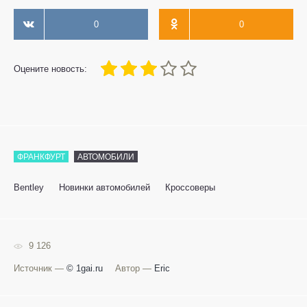
0
0
60
1
2
3
4
5
Оцените новость:
ФРАНКФУРТ
АВТОМОБИЛИ
Bentley
Новинки автомобилей
Кроссоверы
9 126
Источник —
© 1gai.ru
Автор —
Eric