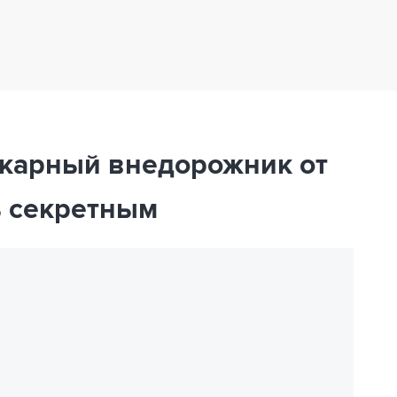
а
карный внедорожник от
ь секретным