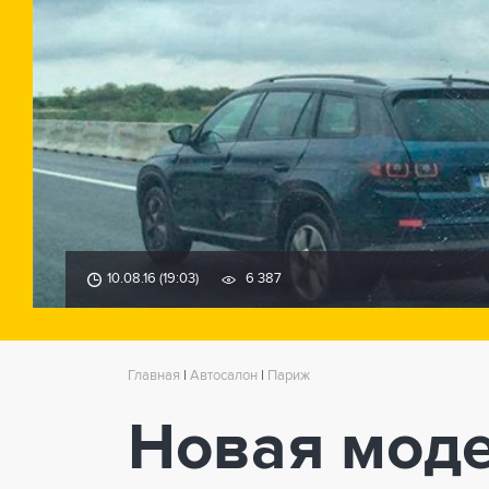
10.08.16 (19:03)
6 387
Главная
|
Автосалон
|
Париж
Новая моде