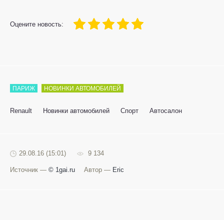
100
1
2
3
4
5
Оцените новость:
ПАРИЖ
НОВИНКИ АВТОМОБИЛЕЙ
Renault
Новинки автомобилей
Спорт
Автосалон
29.08.16 (15:01)
9 134
Источник —
© 1gai.ru
Автор —
Eric