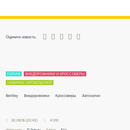
0
1
2
3
4
5
Оцените новость:
ПАРИЖ
ВНЕДОРОЖНИКИ И КРОССОВЕРЫ
НОВИНКИ АВТОМОБИЛЕЙ
Bentley
Внедорожники
Кроссоверы
Автосалон
30.08.16 (20:42)
4 010