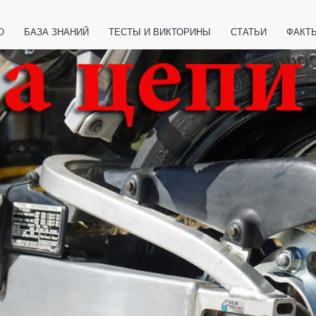
О
БАЗА ЗНАНИЙ
ТЕСТЫ И ВИКТОРИНЫ
СТАТЬИ
ФАКТ
ЕТЫ
ЖИВОТНЫЕ
ПОЛЕЗНО ЗНАТЬ
ЗАКОНОДАТЕЛЬСТВО
НОЛОГИИ