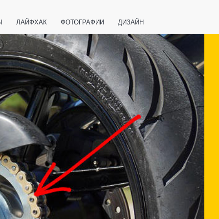
Ы
ЛАЙФХАК
ФОТОГРАФИИ
ДИЗАЙН
ВАЖНО ЗНАТЬ
СПОРТ
СМАРТФОНЫ
ПОЛЕЗНОЕ