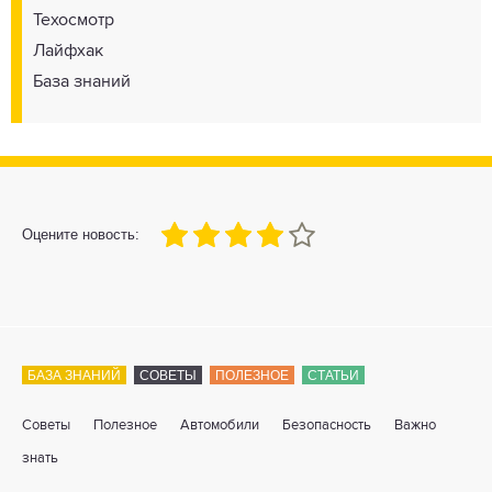
Техосмотр
Лайфхак
База знаний
80
1
2
3
4
5
Оцените новость:
БАЗА ЗНАНИЙ
СОВЕТЫ
ПОЛЕЗНОЕ
СТАТЬИ
Советы
Полезное
Автомобили
Безопасность
Важно
знать