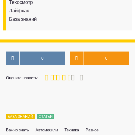
Техосмотр
Лайфхак
База знаний
0
0
60
1
2
3
4
5
Оцените новость:
БАЗА ЗНАНИЙ
СТАТЬИ
Важно знать
Автомобили
Техника
Разное