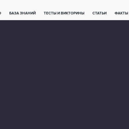
О
БАЗА ЗНАНИЙ
ТЕСТЫ И ВИКТОРИНЫ
СТАТЬИ
ФАКТЫ
ЕТЫ
ЖИВОТНЫЕ
ПОЛЕЗНО ЗНАТЬ
ЗАКОНОДАТЕЛЬСТВО
НОЛОГИИ