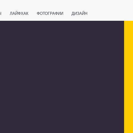
Ы
ЛАЙФХАК
ФОТОГРАФИИ
ДИЗАЙН
ВАЖНО ЗНАТЬ
СПОРТ
СМАРТФОНЫ
ПОЛЕЗНОЕ