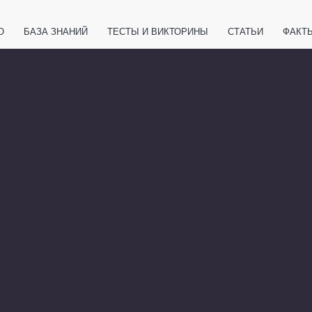
О
БАЗА ЗНАНИЙ
ТЕСТЫ И ВИКТОРИНЫ
СТАТЬИ
ФАКТ
ЕТЫ
ЖИВОТНЫЕ
ПОЛЕЗНО ЗНАТЬ
ЗАКОНОДАТЕЛЬСТВО
НОЛОГИИ