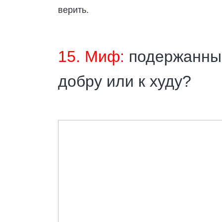
верить.
15. Миф:
подержанные
добру или к худу?