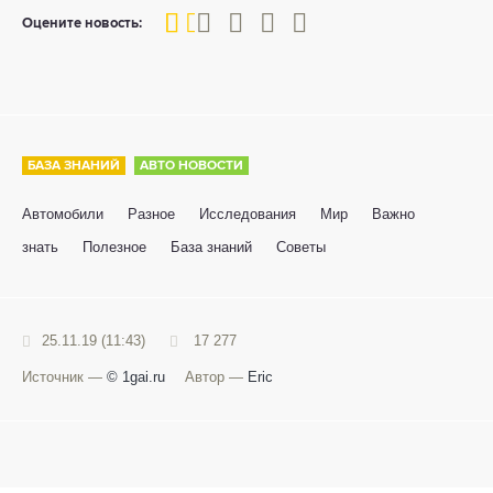
20
1
2
3
4
5
Оцените новость:
БАЗА ЗНАНИЙ
АВТО НОВОСТИ
Автомобили
Разное
Исследования
Мир
Важно
знать
Полезное
База знаний
Советы
25.11.19 (11:43)
17 277
Источник —
© 1gai.ru
Автор —
Eric