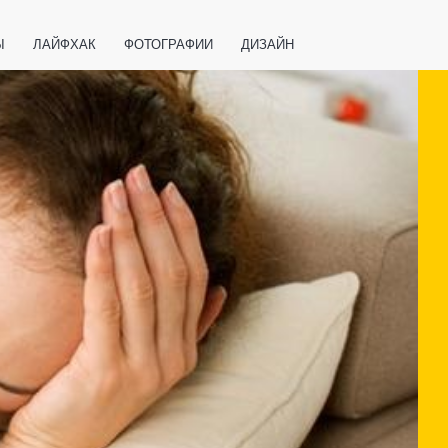
Ы
ЛАЙФХАК
ФОТОГРАФИИ
ДИЗАЙН
ВАЖНО ЗНАТЬ
СПОРТ
СМАРТФОНЫ
ПОЛЕЗНОЕ