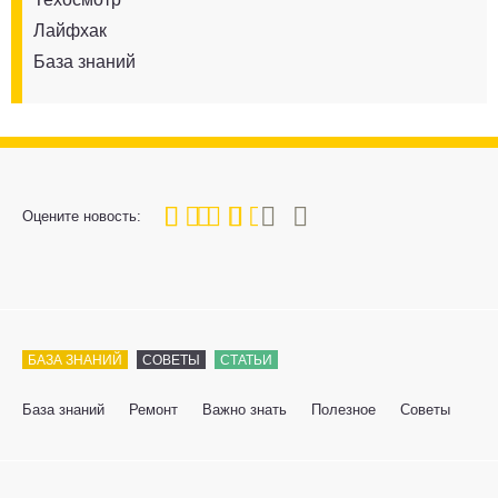
Лайфхак
База знаний
60
1
2
3
4
5
Оцените новость:
БАЗА ЗНАНИЙ
СОВЕТЫ
СТАТЬИ
База знаний
Ремонт
Важно знать
Полезное
Советы