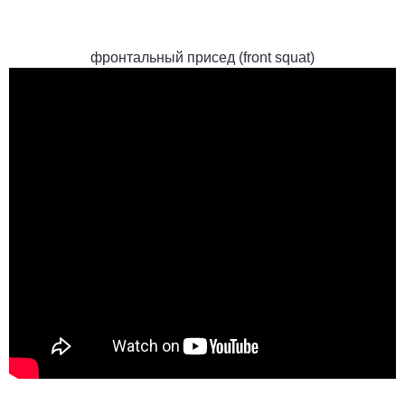
фронтальный присед (
front squat
)