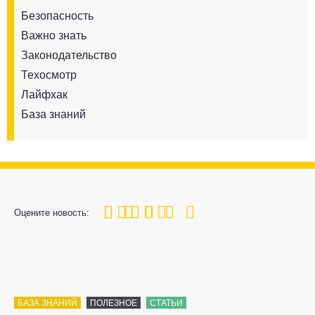
Безопасность
Важно знать
Законодательство
Техосмотр
Лайфхак
База знаний
100
1
2
3
4
5
Оцените новость:
БАЗА ЗНАНИЙ
ПОЛЕЗНОЕ
СТАТЬИ