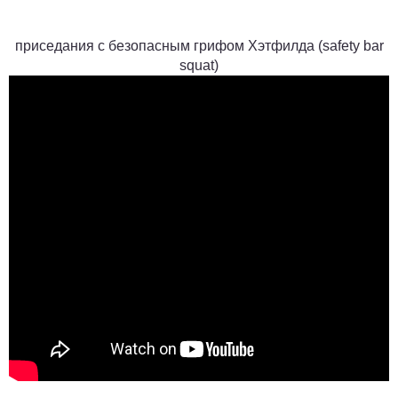
приседания с безопасным грифом Хэтфилда (
safety bar
squat
)