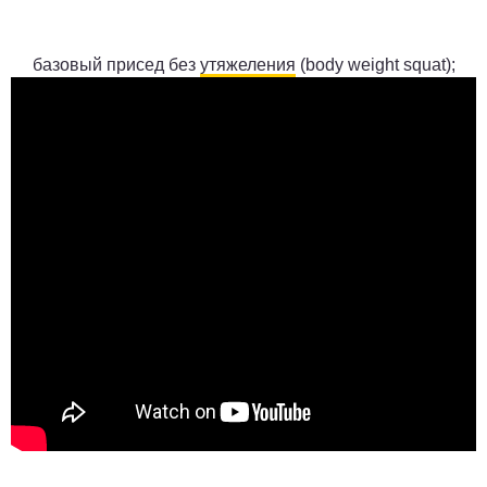
базовый присед без
утяжеления
(
body weight squat
);