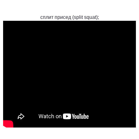
сплит присед (
split squat
);