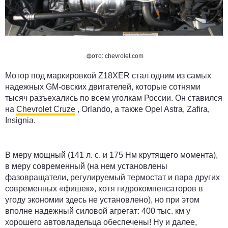
фото: chevrolet.com
Мотор под маркировкой Z18XER стал одним из самых
надежных GM-овских двигателей, которые сотнями
тысяч разъехались по всем уголкам России. Он ставился
на
Chevrolet Cruze
, Orlando, а также Opel Astra, Zafira,
Insignia.
В меру мощный (141 л. с. и 175 Нм крутящего момента),
в меру современный (на нем установлены
фазовращатели, регулируемый термостат и пара других
современных «фишек», хотя гидрокомпенсаторов в
угоду экономии здесь не установлено), но при этом
вполне надежный силовой агрегат:
400 тыс. км
у
хорошего автовладельца обеспечены! Ну и далее,