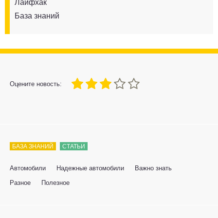
Лайфхак
База знаний
60
1
2
3
4
5
Оцените новость:
БАЗА ЗНАНИЙ
СТАТЬИ
Автомобили
Надежные автомобили
Важно знать
Разное
Полезное