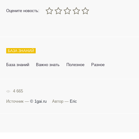
0
1
2
3
4
5
Оцените новость:
БАЗА ЗНАНИЙ
База знаний
Важно знать
Полезное
Разное
4 665
Источник —
© 1gai.ru
Автор —
Eric