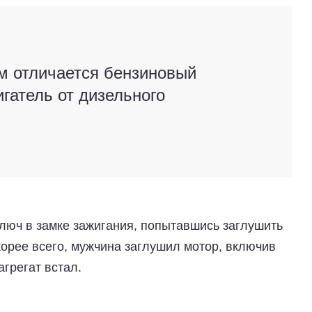
м отличается бензиновый
игатель от дизельного
люч в замке зажигания, попытавшись заглушить
скорее всего, мужчина заглушил мотор, включив
агрегат встал.