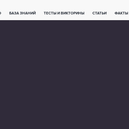
О
БАЗА ЗНАНИЙ
ТЕСТЫ И ВИКТОРИНЫ
СТАТЬИ
ФАКТЫ
ЕТЫ
ЖИВОТНЫЕ
ПОЛЕЗНО ЗНАТЬ
ЗАКОНОДАТЕЛЬСТВО
НОЛОГИИ