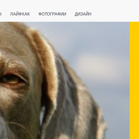
Ы
ЛАЙФХАК
ФОТОГРАФИИ
ДИЗАЙН
ВАЖНО ЗНАТЬ
СПОРТ
СМАРТФОНЫ
ПОЛЕЗНОЕ