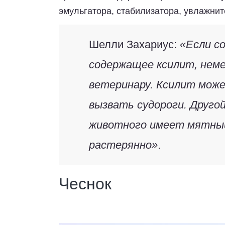
эмульгатора, стабилизатора, увлажните
Шелли Захариус:
«Если с
содержащее ксилит, нем
ветеринару. Ксилит може
вызвать судороги. Друго
животного имеет мятный 
растерянно»
.
Чеснок