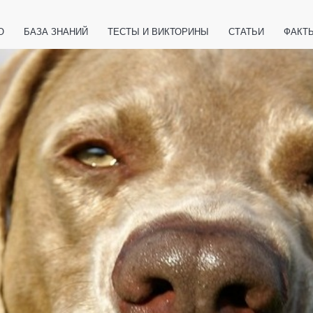
О
БАЗА ЗНАНИЙ
ТЕСТЫ И ВИКТОРИНЫ
СТАТЬИ
ФАКТ
ЕТЫ
ЖИВОТНЫЕ
ПОЛЕЗНО ЗНАТЬ
ЗАКОНОДАТЕЛЬСТВО
НОЛОГИИ