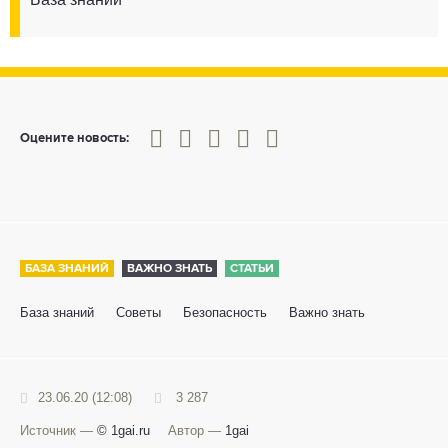
0
1
2
3
4
5
Оцените новость:
БАЗА ЗНАНИЙ
ВАЖНО ЗНАТЬ
СТАТЬИ
База знаний
Советы
Безопасность
Важно знать
23.06.20 (12:08)
3 287
Источник —
© 1gai.ru
Автор —
1gai