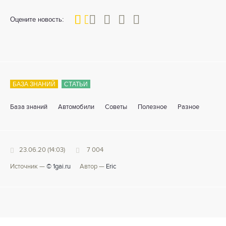
20
1
2
3
4
5
Оцените новость:
БАЗА ЗНАНИЙ
СТАТЬИ
База знаний
Автомобили
Советы
Полезное
Разное
23.06.20 (14:03)
7 004
Источник —
© 1gai.ru
Автор —
Eric