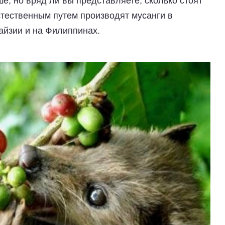
е, но вряд ли вы представляете, сколько стоят
стественным путем производят мусанги в
айзии и на Филиппинах.