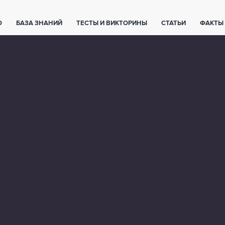
О
БАЗА ЗНАНИЙ
ТЕСТЫ И ВИКТОРИНЫ
СТАТЬИ
ФАКТЫ
ЕТЫ
ЖИВОТНЫЕ
ПОЛЕЗНО ЗНАТЬ
ЗАКОНОДАТЕЛЬСТВО
НОЛОГИИ