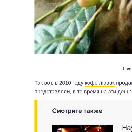
home
Так вот, в 2010 году
кофе лювак
продав
представляли, в то время на эти день
Смотрите также
На