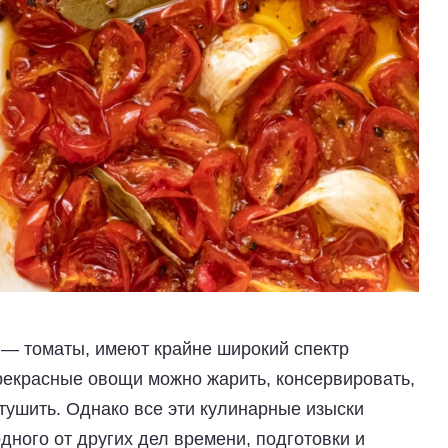
 — томаты, имеют крайне широкий спектр
прекрасные овощи можно жарить, консервировать,
отушить. Однако все эти кулинарные изыски
дного от других дел времени, подготовки и