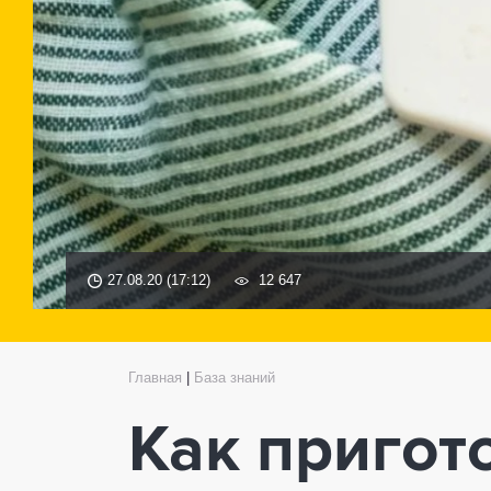
27.08.20 (17:12)
12 647
Главная
|
База знаний
Как пригот