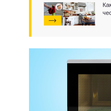
Ка
че