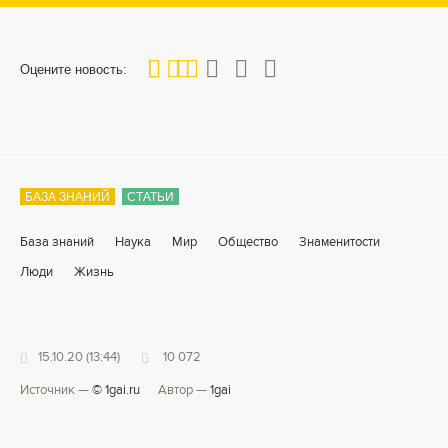
40
1
2
3
4
5
Оцените новость:
БАЗА ЗНАНИЙ
СТАТЬИ
База знаний
Наука
Мир
Общество
Знаменитости
Люди
Жизнь
15.10.20 (13:44)
10 072
Источник —
© 1gai.ru
Автор —
1gai