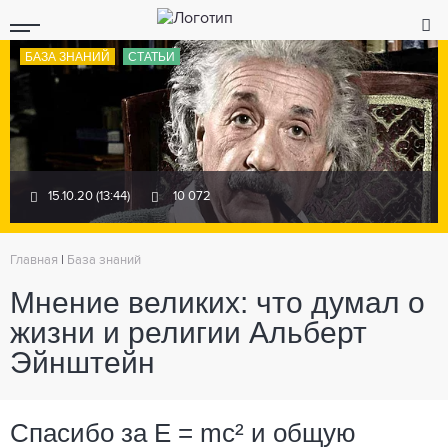
БАЗА ЗНАНИЙ
СТАТЬИ
15.10.20 (13:44)
10 072
Главная
|
База знаний
Мнение великих: что думал о
жизни и религии Альберт
Эйнштейн
Спасибо за E = mc² и общую