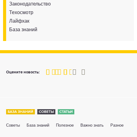
Законодательство
Техосмотр
Лайфхак
База знаний
60
1
2
3
4
5
Оцените новость:
БАЗА ЗНАНИЙ
СОВЕТЫ
СТАТЬИ
Советы
База знаний
Полезное
Важно знать
Разное