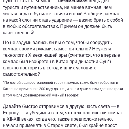
нужно сказать. Компас —
вещь для
незаменимая
туриста и путешественника, не менее важная, чем
чистая вода в бутылке, спички и нож! В общем, компас —
на какой слог ни ставь ударение — важно брать с собой
в любых обстоятельствах. Причем он должен быть
качественный!
Но не задумывались ли вы о том, чтобы соорудить
компас своими руками, самостоятельно? Неужели
технологии X века нашей эры (считается, что впервые
компас был изобретен в Китае при династии Сун*)
сложно повторить в сегодняшних условиях
самостоятельно?
*По другой распространенной теории, компас также был изобретен в
Китае, но примерно в 200 году до н. э., и о нем даже знали древние греки.
В том числе древнегреческий ученый Геродот.
Давайте быстро отправимся в другую часть света — в
Европу — и убедимся в том, что технологически компас
в XII-XIII веках, когда его, также предположительно,
начали применять в Старом свете, был крайне прост.