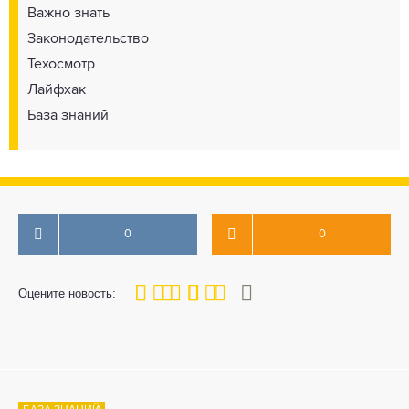
Важно знать
Законодательство
Техосмотр
Лайфхак
База знаний
0
0
80
1
2
3
4
5
Оцените новость: