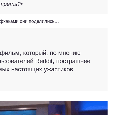
отреть?»
лайфхаками они поделились…
 фильм, который, по мнению
льзователей Reddit, пострашнее
мых настоящих ужастиков