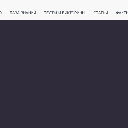
О
БАЗА ЗНАНИЙ
ТЕСТЫ И ВИКТОРИНЫ
СТАТЬИ
ФАКТ
ЕТЫ
ЖИВОТНЫЕ
ПОЛЕЗНО ЗНАТЬ
ЗАКОНОДАТЕЛЬСТВО
НОЛОГИИ