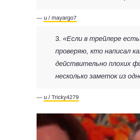
—
u / mayargo7
3.
«Если в трейлере есть 
проверяю, кто написал к
действительно плохих ф
несколько заметок из одн
—
u / Tricky4279