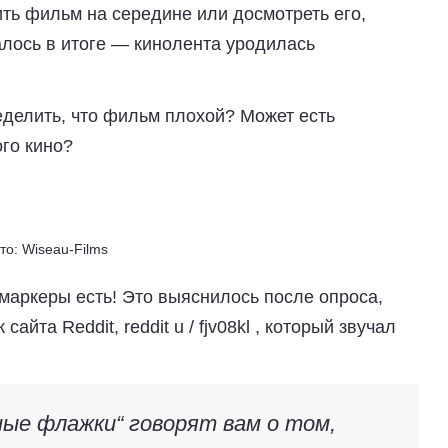
ь фильм на середине или досмотреть его,
залось в итоге — кинолента уродилась
еделить, что фильм плохой? Может есть
го кино?
то: Wiseau-Films
 маркеры есть! Это выяснилось после опроса,
айта Reddit, reddit u / fjv08kl , который звучал
ные флажки“ говорят вам о том,