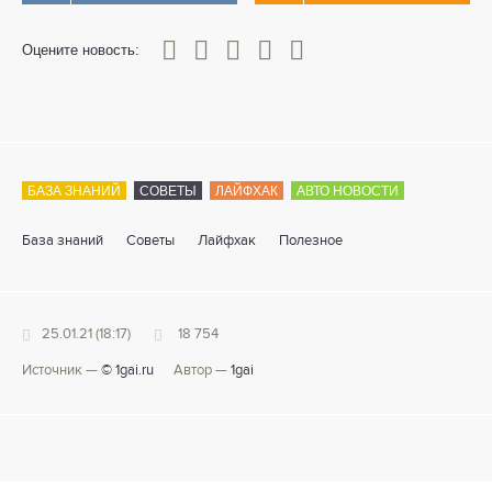
0
1
2
3
4
5
Оцените новость:
БАЗА ЗНАНИЙ
СОВЕТЫ
ЛАЙФХАК
АВТО НОВОСТИ
База знаний
Советы
Лайфхак
Полезное
25.01.21 (18:17)
18 754
Источник —
© 1gai.ru
Автор —
1gai