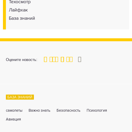
Техосмотр
Лайфхак
База знаний
80
1
2
3
4
5
Оцените новость:
БАЗА ЗНАНИЙ
самолеты
Важно знать
Безопасность
Психология
Авиация