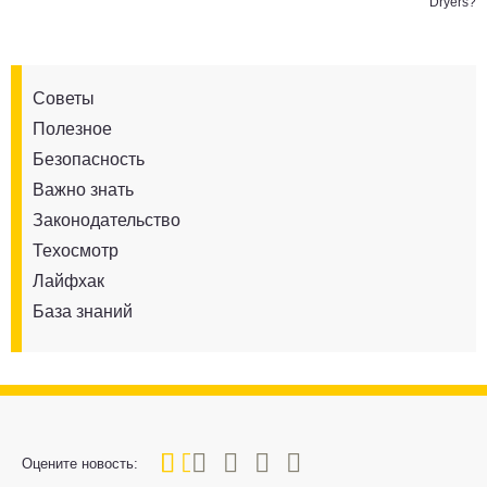
Dryers?
Советы
Полезное
Безопасность
Важно знать
Законодательство
Техосмотр
Лайфхак
База знаний
20
1
2
3
4
5
Оцените новость: