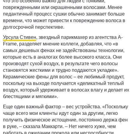
что это особенно важно для людей с тонкими,
поврежденными или окрашенными волосами. Менее
педантичный процесс сушки обычно занимает больше
времени, что может привести к повреждению волоса в
долгосрочной перспективе.
Урсула Стивен
, звездный парикмахер из агентства A-
Frame, разделяет мнение коллеги, добавляя, что «в
самых дешевых фенах не задействованы технологии,
которые есть в аналогах более высокого класса. Они
производят сухой воздух, в результате чего волосы
становятся жесткими и трудно поддаются укладке».
Керамические фены для волос – ее любимый продукт,
поскольку на выходе получается «деликатный теплый
воздух, который удерживает в волосах влагу и делает их
блестящими и мягкими».
Еще один важный фактор – вес устройства. «Поскольку
чаще всего мои клиенты идут один за другим, легко
получить физическое истощение, постоянно держа фен
в руке, – сказала Маккарти. – Нет ничего хуже, чем
работать в ожидании прокола или неспособности