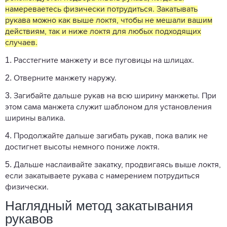
намереваетесь физически потрудиться. Закатывать
рукава можно как выше локтя, чтобы не мешали вашим
действиям, так и ниже локтя для любых подходящих
случаев.
1.
Расстегните манжету и все пуговицы на шлицах.
2.
Отверните манжету наружу.
3.
Загибайте дальше рукав на всю ширину манжеты. При
этом сама манжета служит шаблоном для установления
ширины валика.
4.
Продолжайте дальше загибать рукав, пока валик не
достигнет высоты немного пониже локтя.
5.
Дальше наслаивайте закатку, продвигаясь выше локтя,
если закатываете рукава с намерением потрудиться
физически.
Наглядный метод закатывания
рукавов