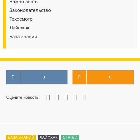
Важно знать
Законодательство
Техосмотр
Лайфхак
База знаний
0
0
0
1
2
3
4
5
Оцените новость:
БАЗА ЗНАНИЙ
ЛАЙФХАК
СТАТЬИ