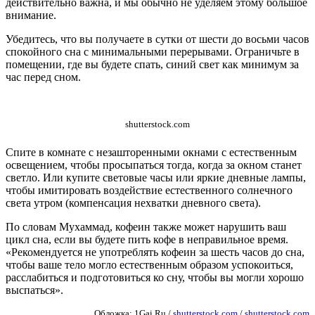
действительно важна, и мы обычно не уделяем этому большое
внимание.
Убедитесь, что вы получаете в сутки от шести до восьми часов
спокойного сна с минимальными перерывами. Ограничьте в
помещении, где вы будете спать, синий свет как минимум за
час перед сном.
shutterstock.com
Спите в комнате с незашторенными окнами с естественным
освещением, чтобы просыпаться тогда, когда за окном станет
светло. Или купите световые часы или яркие дневные лампы,
чтобы имитировать воздействие естественного солнечного
света утром (компенсация нехватки дневного света).
По словам Мухаммад, кофеин также может нарушить ваш
цикл сна, если вы будете пить кофе в неправильное время.
«Рекомендуется не употреблять кофеин за шесть часов до сна,
чтобы ваше тело могло естественным образом успокоиться,
расслабиться и подготовиться ко сну, чтобы вы могли хорошо
выспаться».
Обложка: 1Gai.Ru /
shutterstock.com
/
shutterstock.com