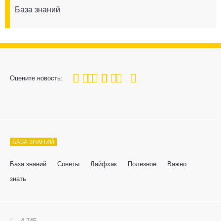
База знаний
100
1
2
3
4
5
Оцените новость:
БАЗА ЗНАНИЙ
База знаний
Советы
Лайфхак
Полезное
Важно
знать
4 745