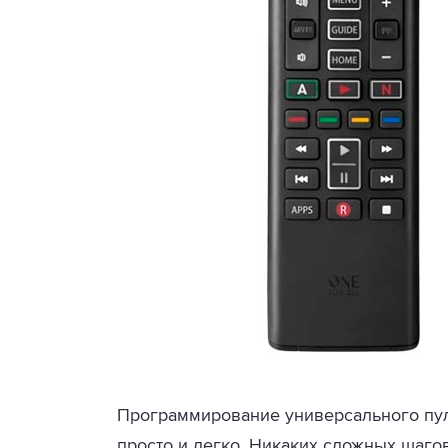
Программирование универсального пуль
просто и легко. Никаких сложных шагов