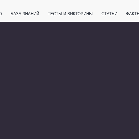
О
БАЗА ЗНАНИЙ
ТЕСТЫ И ВИКТОРИНЫ
СТАТЬИ
ФАКТ
ЕТЫ
ЖИВОТНЫЕ
ПОЛЕЗНО ЗНАТЬ
ЗАКОНОДАТЕЛЬСТВО
НОЛОГИИ