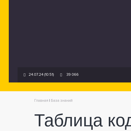
24.07.24 (10:51)
39 066
Главная
|
База знаний
Таблица ко