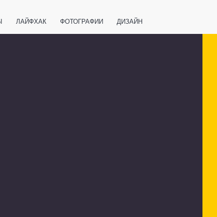
Ы
ЛАЙФХАК
ФОТОГРАФИИ
ДИЗАЙН
ВАЖНО ЗНАТЬ
СПОРТ
СМАРТФОНЫ
ПОЛЕЗНОЕ