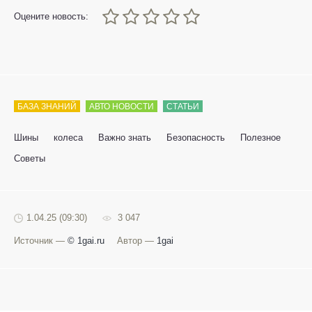
0
1
2
3
4
5
Оцените новость:
БАЗА ЗНАНИЙ
АВТО НОВОСТИ
СТАТЬИ
Шины
колеса
Важно знать
Безопасность
Полезное
Советы
1.04.25 (09:30)
3 047
Источник —
© 1gai.ru
Автор —
1gai