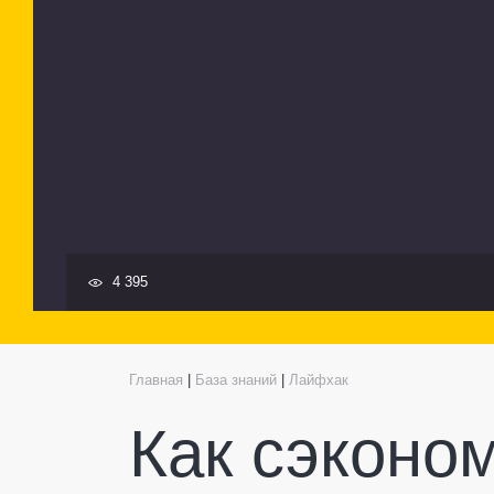
4 395
Главная
|
База знаний
|
Лайфхак
Как сэконо