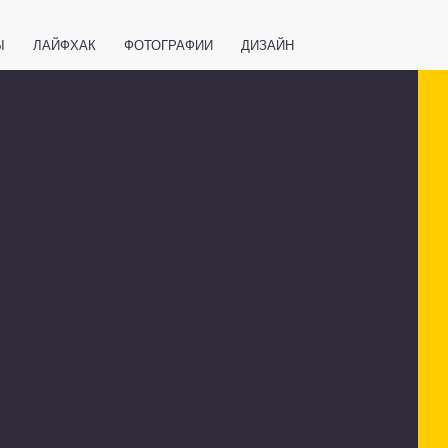
Ы
ЛАЙФХАК
ФОТОГРАФИИ
ДИЗАЙН
ВАЖНО ЗНАТЬ
СПОРТ
СМАРТФОНЫ
ПОЛЕЗНОЕ