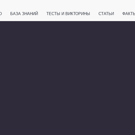
О
БАЗА ЗНАНИЙ
ТЕСТЫ И ВИКТОРИНЫ
СТАТЬИ
ФАКТ
ЕТЫ
ЖИВОТНЫЕ
ПОЛЕЗНО ЗНАТЬ
ЗАКОНОДАТЕЛЬСТВО
НОЛОГИИ