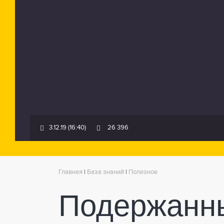
3.12.19 (16:40)
26 396
Главная
|
База знаний
|
Полезное
Подержанн