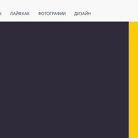
Ы
ЛАЙФХАК
ФОТОГРАФИИ
ДИЗАЙН
ВАЖНО ЗНАТЬ
СПОРТ
СМАРТФОНЫ
ПОЛЕЗНОЕ