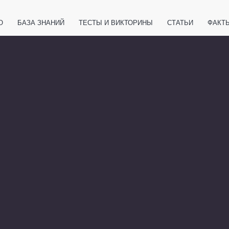
О
БАЗА ЗНАНИЙ
ТЕСТЫ И ВИКТОРИНЫ
СТАТЬИ
ФАКТ
ЕТЫ
ЖИВОТНЫЕ
ПОЛЕЗНО ЗНАТЬ
ЗАКОНОДАТЕЛЬСТВО
НОЛОГИИ