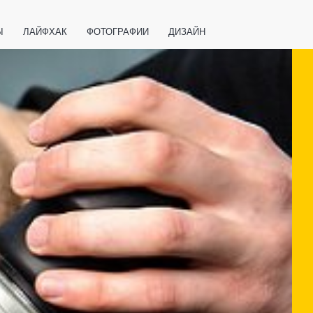
Ы
ЛАЙФХАК
ФОТОГРАФИИ
ДИЗАЙН
ВАЖНО ЗНАТЬ
СПОРТ
СМАРТФОНЫ
ПОЛЕЗНОЕ