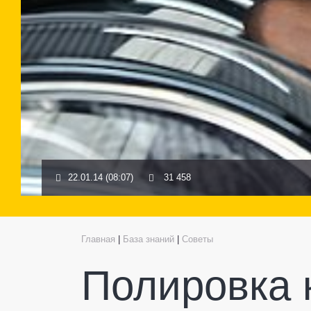
22.01.14 (08:07)
31 458
Главная
|
База знаний
|
Советы
Полировка 