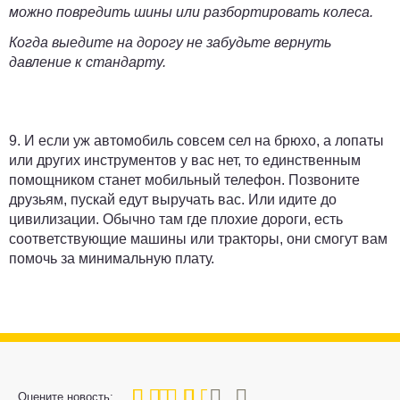
можно повредить шины или разбортировать колеса.
Когда выедите на дорогу не забудьте вернуть
давление к стандарту.
9.
И если уж автомобиль совсем сел на брюхо,
а лопаты
или других инструментов у вас нет, то единственным
помощником станет мобильный телефон. Позвоните
друзьям, пускай едут выручать вас. Или идите до
цивилизации. Обычно там где плохие дороги, есть
соответствующие машины или тракторы, они смогут вам
помочь за минимальную плату.
60
1
2
3
4
5
Оцените новость: