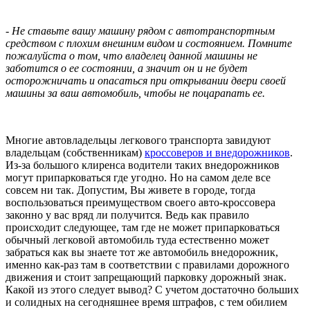
- Не ставьте вашу машину рядом с автотранспортным
средством с плохим внешним видом и состоянием. Помните
пожалуйста о том, что владелец данной машины не
заботится о ее состоянии, а значит он и не будет
осторожничать и опасаться при открывании двери своей
машины за ваш автомобиль, чтобы не поцарапать ее.
Многие автовладельцы легкового транспорта завидуют
владельцам (собственникам)
кроссоверов и внедорожников
.
Из-за большого клиренса водители таких внедорожников
могут припарковаться где угодно. Но на самом деле все
совсем ни так. Допустим, Вы живете в городе, тогда
воспользоваться преимуществом своего авто-кроссовера
законно у вас вряд ли получится. Ведь как правило
происходит следующее, там где не может припарковаться
обычный легковой автомобиль туда естественно может
забраться как вы знаете тот же автомобиль внедорожник,
именно как-раз там в соответствии с правилами дорожного
движения и стоит запрещающий парковку дорожный знак.
Какой из этого следует вывод? С учетом достаточно больших
и солидных на сегодняшнее время штрафов, с тем обилием