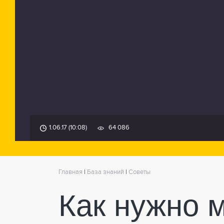
1.06.17 (10:08)
64 086
Главная
|
База знаний
|
Советы
Как нужно 