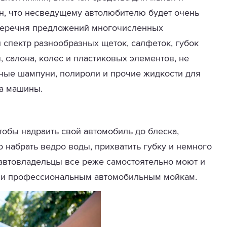
н, что несведущему автолюбителю будет очень
 перечня предложений многочисленных
спектр разнообразных щеток, салфеток, губок
 салона, колес и пластиковых элементов, не
ные шампуни, полироли и прочие жидкости для
на машины.
тобы надраить свой автомобиль до блеска,
о набрать ведро воды, прихватить губку и немного
автовладельцы все реже самостоятельно моют и
ачи профессиональным автомобильным мойкам.