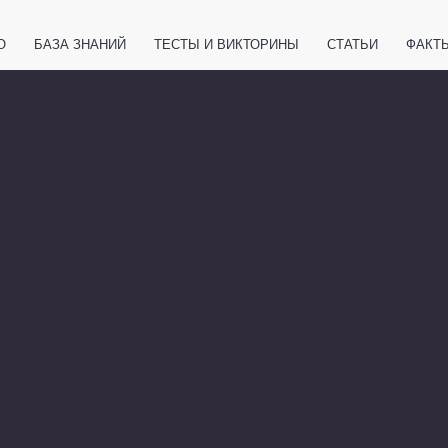
О
БАЗА ЗНАНИЙ
ТЕСТЫ И ВИКТОРИНЫ
СТАТЬИ
ФАКТ
ЕТЫ
ЖИВОТНЫЕ
ПОЛЕЗНО ЗНАТЬ
ЗАКОНОДАТЕЛЬСТВО
НОЛОГИИ