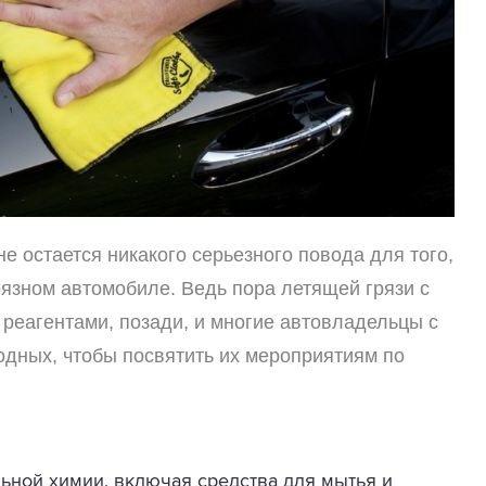
е остается никакого серьезного повода для того,
рязном автомобиле. Ведь пора летящей грязи с
 реагентами, позади, и многие автовладельцы с
дных, чтобы посвятить их мероприятиям по
ьной химии, включая средства для мытья и