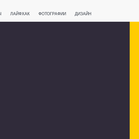
Ы
ЛАЙФХАК
ФОТОГРАФИИ
ДИЗАЙН
ВАЖНО ЗНАТЬ
СПОРТ
СМАРТФОНЫ
ПОЛЕЗНОЕ