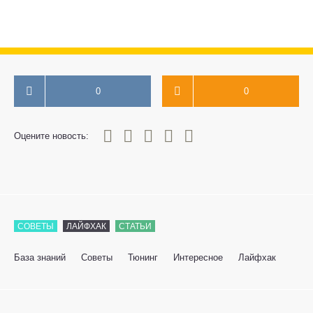
0
0
0
1
2
3
4
5
Оцените новость:
СОВЕТЫ
ЛАЙФХАК
СТАТЬИ
База знаний
Советы
Тюнинг
Интересное
Лайфхак